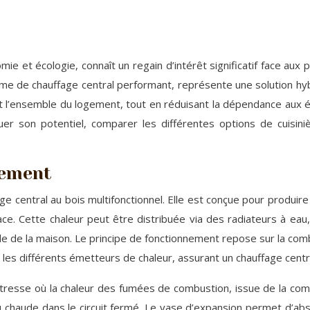
ie et écologie, connaît un regain d’intérêt significatif face aux 
tème de chauffage central performant, représente une solution hy
ent l’ensemble du logement, tout en réduisant la dépendance au
r son potentiel, comparer les différentes options de cuisini
nement
age central au bois multifonctionnel. Elle est conçue pour produir
cace. Cette chaleur peut être distribuée via des radiateurs à e
 de la maison. Le principe de fonctionnement repose sur la comb
s les différents émetteurs de chaleur, assurant un chauffage cen
esse où la chaleur des fumées de combustion, issue de la combust
eau chaude dans le circuit fermé. Le vase d’expansion permet d’