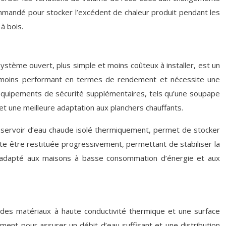
ommandé pour stocker l’excédent de chaleur produit pendant les
à bois.
ystème ouvert, plus simple et moins coûteux à installer, est un
nt moins performant en termes de rendement et nécessite une
s équipements de sécurité supplémentaires, tels qu’une soupape
et une meilleure adaptation aux planchers chauffants.
réservoir d’eau chaude isolé thermiquement, permet de stocker
ite être restituée progressivement, permettant de stabiliser la
nt adapté aux maisons à basse consommation d’énergie et aux
 des matériaux à haute conductivité thermique et une surface
ment pour assurer un débit d’eau suffisant et une distribution