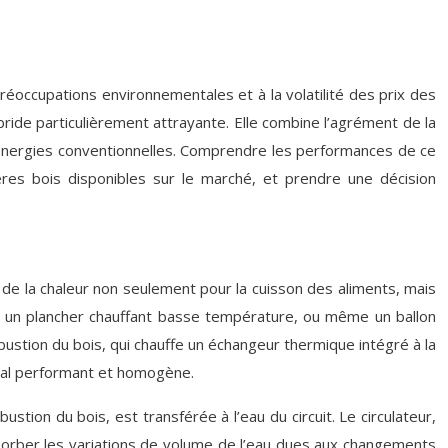
préoccupations environnementales et à la volatilité des prix des
bride particulièrement attrayante. Elle combine l’agrément de la
x énergies conventionnelles. Comprendre les performances de ce
ères bois disponibles sur le marché, et prendre une décision
e de la chaleur non seulement pour la cuisson des aliments, mais
au, un plancher chauffant basse température, ou même un ballon
ustion du bois, qui chauffe un échangeur thermique intégré à la
tral performant et homogène.
ion du bois, est transférée à l’eau du circuit. Le circulateur,
absorber les variations de volume de l’eau dues aux changements