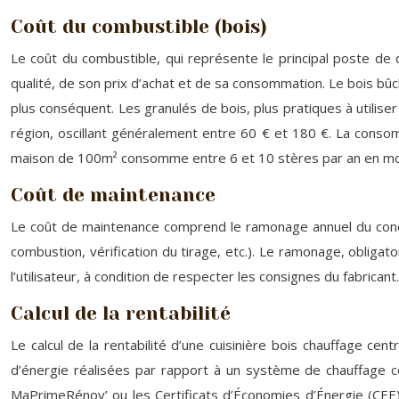
Coût du combustible (bois)
Le coût du combustible, qui représente le principal poste de 
qualité, de son prix d’achat et de sa consommation. Le bois bû
plus conséquent. Les granulés de bois, plus pratiques à utilise
région, oscillant généralement entre 60 € et 180 €. La consom
maison de 100m² consomme entre 6 et 10 stères par an en m
Coût de maintenance
Le coût de maintenance comprend le ramonage annuel du conduit
combustion, vérification du tirage, etc.). Le ramonage, obliga
l’utilisateur, à condition de respecter les consignes du fabrican
Calcul de la rentabilité
Le calcul de la rentabilité d’une cuisinière bois chauffage cen
d’énergie réalisées par rapport à un système de chauffage con
MaPrimeRénov’ ou les Certificats d’Économies d’Énergie (CEE), 