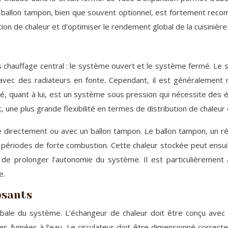
un ballon tampon, bien que souvent optionnel, est fortement rec
on de chaleur et d’optimiser le rendement global de la cuisinière 
s chauffage central : le système ouvert et le système fermé. Le s
 avec des radiateurs en fonte. Cependant, il est généraleme
mé, quant à lui, est un système sous pression qui nécessite de
une plus grande flexibilité en termes de distribution de chaleur 
ire directement ou avec un ballon tampon. Le ballon tampon, un 
es périodes de forte combustion. Cette chaleur stockée peut ensu
et de prolonger l’autonomie du système. Il est particulièreme
e.
osants
lobale du système. L’échangeur de chaleur doit être conçu avec
s fumées à l’eau. Le circulateur doit être dimensionné correcte